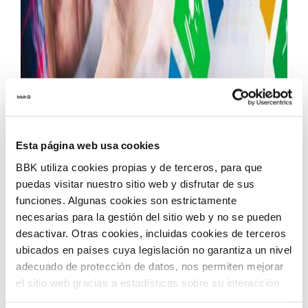
Esta página web usa cookies
BBK utiliza cookies propias y de terceros, para que
puedas visitar nuestro sitio web y disfrutar de sus
funciones. Algunas cookies son estrictamente
necesarias para la gestión del sitio web y no se pueden
desactivar. Otras cookies, incluidas cookies de terceros
ubicados en países cuya legislación no garantiza un nivel
adecuado de protección de datos, nos permiten mejorar
el sitio web gracias a estadísticas sobre su interacción
con nuestro sitio web, recordar su visita y poder mejorar
El Gobierno de España, el Gobierno Vasco, el