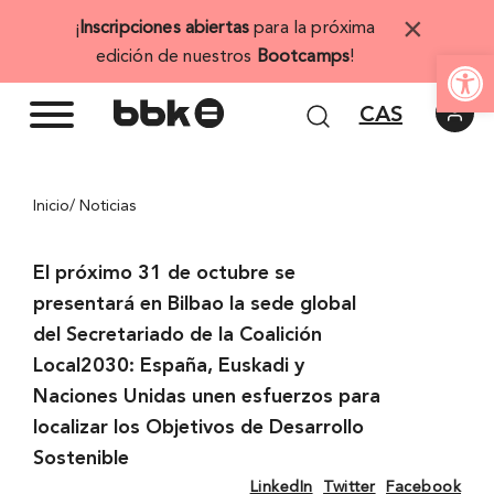
Saltar
×
¡
Inscripciones abiertas
para la próxima
al
Abrir 
edición de nuestros
Bootcamps
!
contenido
CAS
Inicio
/ Noticias
El próximo 31 de octubre se
presentará en Bilbao la sede global
del Secretariado de la Coalición
Local2030: España, Euskadi y
Naciones Unidas unen esfuerzos para
localizar los Objetivos de Desarrollo
Sostenible
LinkedIn
Twitter
Facebook