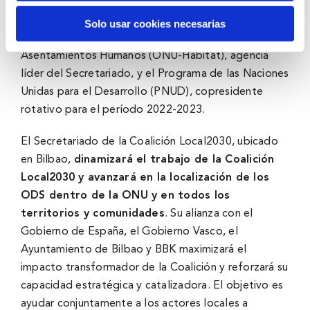
ayudar a los actores locales a lograr los objetivos de
la Agenda de Desarrollo 2030. Es copresidida por el
Solo usar cookies necesarias
Programa de las Naciones Unidas para los
Asentamientos Humanos (ONU-Habitat), agencia
líder del Secretariado, y el Programa de las Naciones
Unidas para el Desarrollo (PNUD), copresidente
rotativo para el período 2022-2023.
El Secretariado de la Coalición Local2030, ubicado
en Bilbao,
dinamizará el trabajo de la Coalición
Local2030 y avanzará en la localización de los
ODS dentro de la ONU y en todos los
territorios y comunidades
. Su alianza con el
Gobierno de España, el Gobierno Vasco, el
Ayuntamiento de Bilbao y BBK maximizará el
impacto transformador de la Coalición y reforzará su
capacidad estratégica y catalizadora. El objetivo es
ayudar conjuntamente a los actores locales a