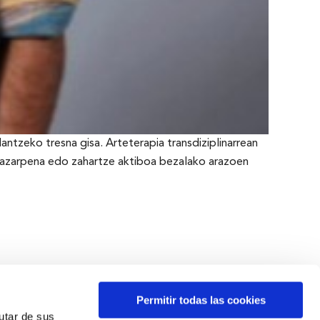
ntzeko tresna gisa. Arteterapia transdiziplinarrean
 jazarpena edo zahartze aktiboa bezalako arazoen
Permitir todas las cookies
rutar de sus