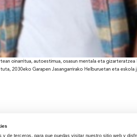
ean oinarritua, autoestimua, osasun mentala eta gizarteratzea la
ratuta, 2030eko Garapen Jasangarrirako Helburuetan eta eskola
ies
s y de terceros, para que puedas visitar nuestro sitio web y disf