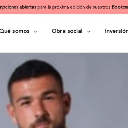
cripciones abiertas
para la próxima edición de nuestros
Bootca
Qué somos
Obra social
Inversió