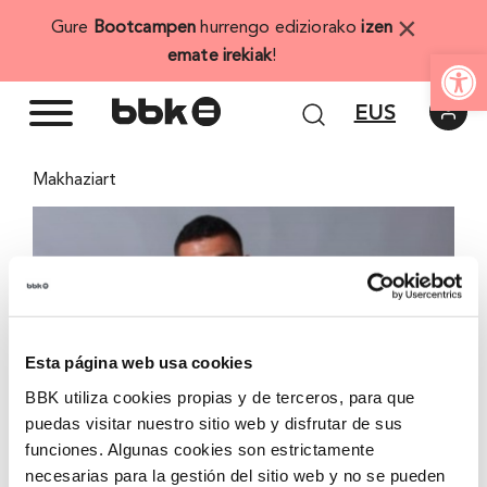
Skip
×
Gure
Bootcampen
hurrengo ediziorako
izen
to
Open
emate irekiak
!
content
EUS
Makhaziart
View
Larger
Image
Esta página web usa cookies
BBK utiliza cookies propias y de terceros, para que
puedas visitar nuestro sitio web y disfrutar de sus
funciones. Algunas cookies son estrictamente
necesarias para la gestión del sitio web y no se pueden