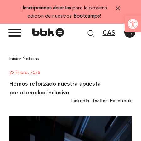
Saltar
×
¡
Inscripciones abiertas
para la próxima
al
Abrir 
edición de nuestros
Bootcamps
!
contenido
CAS
Inicio
/ Noticias
22 Enero, 2026
Hemos reforzado nuestra apuesta
por el empleo inclusivo.
LinkedIn
Twitter
Facebook