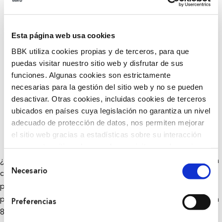
Esta página web usa cookies
BBK utiliza cookies propias y de terceros, para que
puedas visitar nuestro sitio web y disfrutar de sus
funciones. Algunas cookies son estrictamente
necesarias para la gestión del sitio web y no se pueden
desactivar. Otras cookies, incluidas cookies de terceros
ubicados en países cuya legislación no garantiza un nivel
adecuado de protección de datos, nos permiten mejorar
el sitio web gracias a estadísticas sobre su interacción
con nuestro sitio web, recordar su visita y poder mejorar
sus intereses. Además, compartimos información sobre
Selección
¿Cómo esperas que sea Euskal Herria en 2050? es la premisa
el uso que haga del sitio web con nuestros partners de
Necesario
de
con la que la iniciativa `The Future Game. Bihar zer?’,
análisis web , quienes pueden combinarla con otra
consentimiento
propuesta enmarcada dentro de `The Future Game’, que
información que les haya proporcionado o que hayan
puso en marcha el pasado octubre, se realizó una encuesta a
Preferencias
recopilado a partir del uso que haya hecho de sus
800 jóvenes vascos y vascas de entre 18 y 35 años, para
servicios. A continuación, puede seleccionar sus