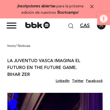
Saltar
×
¡
Inscripciones abiertas
para la próxima
al
Abrir 
edición de nuestros
Bootcamps
!
contenido
CAS
Inicio
/ Noticias
LA JUVENTUD VASCA IMAGINA EL
FUTURO EN THE FUTURE GAME.
BIHAR ZER
LinkedIn
Twitter
Facebook