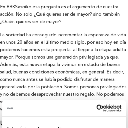
En BBKSasoiko esa pregunta es el argumento de nuestra
acción. No solo ¿Qué quieres ser de mayor? sino también
¿Quién quieres ser de mayor?
La sociedad ha conseguido incrementar la esperanza de vida
en unos 20 años en el último medio siglo, por eso hoy en dí­a
podemos hacernos esta pregunta al llegar a la etapa adulta
mayor. Porque somos una generación privilegiada ya que.
Además, esta nueva etapa la vivimos en estado de buena
salud, buenas condiciones económicas, en general. Es decir,
como nunca antes se habí­a podido disfrutar de manera
generalizada por la población. Somos personas privilegiados
y no debemos desaprovechar nuestro regalo. No podemos
vivir esta nueva etapa de nuestras vidas como se viví­a la
vejez hasta ahora.
Un regalo