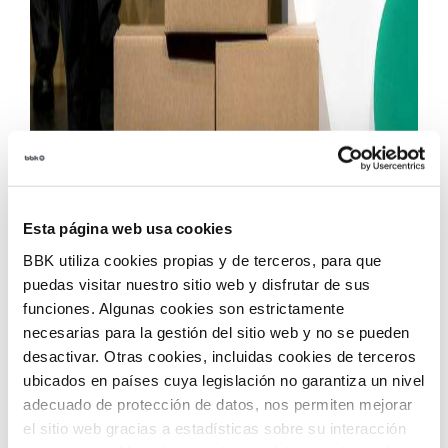
Esta página web usa cookies
BBK utiliza cookies propias y de terceros, para que
puedas visitar nuestro sitio web y disfrutar de sus
funciones. Algunas cookies son estrictamente
necesarias para la gestión del sitio web y no se pueden
Se acerca la campaña navideña y con ella una de las
desactivar. Otras cookies, incluidas cookies de terceros
ubicados en países cuya legislación no garantiza un nivel
temporadas más importantes del año para el
adecuado de protección de datos, nos permiten mejorar
comercio local, que BBK y la Diputación Foral de
el sitio web gracias a estadísticas sobre su interacción
Bizkaia quieren apoyar una vez más a través de una