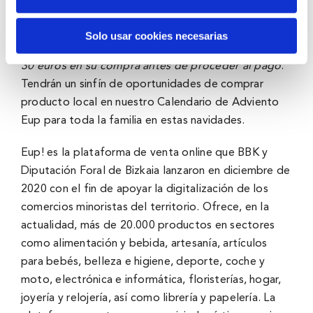
sencillo: a las personas que a partir del miércoles 1
de diciembre realicen una compra en
eup.
eus
igual o
Solo usar cookies necesarias
superior a 90 euros se les aplicará un descuento de
30 euros en su compra antes de proceder al pago
.
Tendrán un sinfín de oportunidades de comprar
producto local en nuestro Calendario de Adviento
Eup para toda la familia en estas navidades.
Eup! es la plataforma de venta online que BBK y
Diputación Foral de Bizkaia lanzaron en diciembre de
2020 con el fin de apoyar la digitalización de los
comercios minoristas del territorio. Ofrece, en la
actualidad, más de 20.000 productos en sectores
como alimentación y bebida, artesanía, artículos
para bebés, belleza e higiene, deporte, coche y
moto, electrónica e informática, floristerías, hogar,
joyería y relojería, así como librería y papelería. La