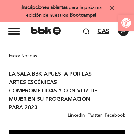
Saltar
×
¡
Inscripciones abiertas
para la próxima
al
Abrir 
edición de nuestros
Bootcamps
!
contenido
CAS
Inicio
/ Noticias
LA SALA BBK APUESTA POR LAS
ARTES ESCÉNICAS
COMPROMETIDAS Y CON VOZ DE
MUJER EN SU PROGRAMACIÓN
PARA 2023
LinkedIn
Twitter
Facebook