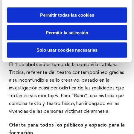
adelantado el Día Mundial de Teatro respaldando el
talento local con la obra en euskera “Agurra”. La
Permitir todas las cookies
joven compañía guipuzcoana Vidania se apoya en la
veterana directora Agurtzane Intxaurraga y en el
Permitir la selección
reconocido actor Cándido Uranga para poner en
escena la historia de un padre y un hijo con
Solo usar cookies necesarias
problemas de comunicación.
El 1 de abril será el turno de la compañía catalana
Titzina, referente del teatro contemporáneo gracias
a su inconfundible sello creativo, basado en la
investigación cuasi periodística de las realidades que
tratan en sus montajes. Para “Búho”, una historia que
combina texto y teatro físico, han indagado en las
vivencias de las personas víctimas de amnesia.
Oferta para todos los públicos y espacio para la
formación