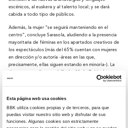
escénicos, al euskera y al talento local; y se dará
cabida a todo tipo de públicos.
Además, la mujer “se seguirá manteniendo en el
centro”, concluye Sarasola, aludiendo a la presencia
mayoritaria de féminas en los apartados creativos de
los espectáculos (más del 65% cuentan con mujeres
en dirección y/o autoría -áreas en las que,
precisamente, ellas siguen estando en minoría-). La
dramaturga y directora bilbaína María Goiricelaya,
asesora artística de la sala, ha colaborado una vez
más en la selección de los títulos elegidos.
Esta página web usa cookies
Así, el viernes 3 de febrero se presentará la pieza de
BBK utiliza cookies propias y de terceros, para que
danza inclusiva “Arnasa”, de la compañía Organik,
puedas visitar nuestro sitio web y disfrutar de sus
fundada y dirigida por la getxotarra Natalia Monge.
funciones. Algunas cookies son estrictamente
La obra nace del interés personal de Monge por
necesarias para la gestión del sitio web y no se pueden