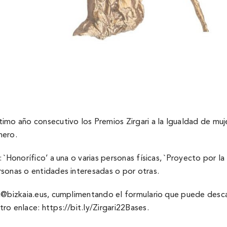
imo año consecutivo los Premios Zirgari a la Igualdad de mu
nero.
`Honorí­fico’ a una o varias personas fí­sicas, `Proyecto por la
sonas o entidades interesadas o por otras.
a@bizkaia.eus
, cumplimentando el formulario que puede desca
tro enlace:
https://bit.ly/Zirgari22Bases
.