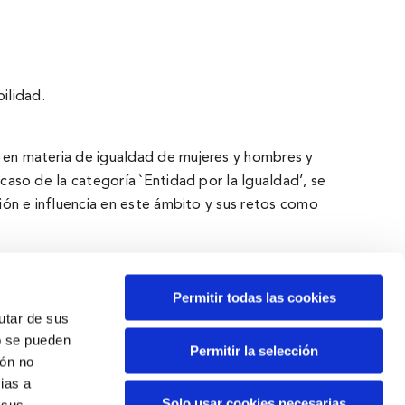
ilidad.
o en materia de igualdad de mujeres y hombres y
caso de la categorí­a `Entidad por la Igualdad’, se
sión e influencia en este ámbito y sus retos como
Permitir todas las cookies
rutar de sus
o se pueden
Permitir la selección
ión no
Espacios
ias a
Espacio Sala BBK
,
Espacio BBK Kuna
,
Solo usar cookies necesarias