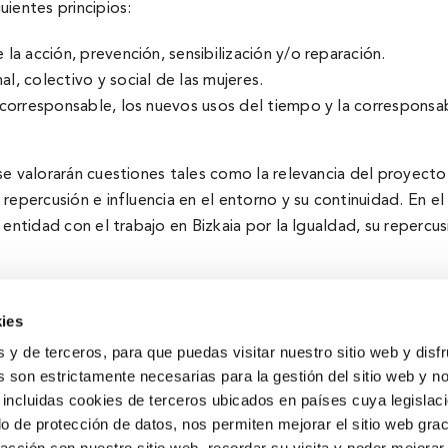
ientes principios:
 la acción, prevención, sensibilización y/o reparación.
, colectivo y social de las mujeres.
al corresponsable, los nuevos usos del tiempo y la corresponsab
 se valorarán cuestiones tales como la relevancia del proyect
epercusión e influencia en el entorno y su continuidad. En el 
 entidad con el trabajo en Bizkaia por la Igualdad, su repercu
ies
s y de terceros, para que puedas visitar nuestro sitio web y disf
 son estrictamente necesarias para la gestión del sitio web y n
 incluidas cookies de terceros ubicados en países cuya legislac
Obra Social
o de protección de datos, nos permiten mejorar el sitio web grac
Cultura
,
Personas
,
Medio ambiente
,