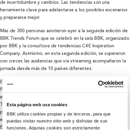
de incertidumbre y cambios. Las tendencias son una
herramienta clave para adelantarse a los posibles escenarios
y prepararse mejor.
Más de 300 personas asistieron ayer a la segunda edición de
BBK Trends Forum que se celebró en la sala BBK, organizado
por BBK y la consultora de tendencias C4E Inspiration
Company. Asimismo, en esta segunda edición, se superaron
con creces las audiencias que vía streaming acompañaron la
jornada desde más de 10 países diferentes.
El primero en intervenir fue
Mario Tascón
, socio director de
Prodigioso Volcán, una empresa de consultoría estratégica
especializada en soluciones innovadoras de comunicación.
Esta página web usa cookies
Tascón explicó la herramienta Exploratorium, «una
plataforma 100% digital» que ayuda a las empresas a
BBK utiliza cookies propias y de terceros, para que
entender mejor las transformaciones del entorno.
puedas visitar nuestro sitio web y disfrutar de sus
funciones. Algunas cookies son estrictamente
Exploratorium es «un radar de tendencias» en torno a los