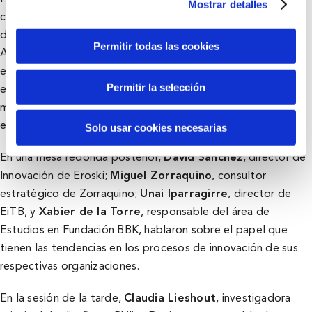
Mostrar detalles
centró su intervención en desgranar «lo que vendrá después
de 2022». Entre las tendencias para los próximos años que
Permitir todas las cookies
Alayón destacó en el BBK Trends Forum 2022 está la
evolución de la sostenibilidad hacia culturas regenerativas,
Permitir la selección
en las que ya no es suficiente mitigar el daño al
medioambiente, sino que hay que reparar y restaurar los
ecosistemas.
Solo usar cookies necesarias
En una mesa redonda posterior,
David Sánchez
, director de
Innovación de Eroski;
Miguel Zorraquino
, consultor
estratégico de Zorraquino;
Unai Iparragirre
, director de
EiTB, y
Xabier de la Torre
, responsable del área de
Estudios en Fundación BBK, hablaron sobre el papel que
tienen las tendencias en los procesos de innovación de sus
respectivas organizaciones.
En la sesión de la tarde,
Claudia Lieshout
, investigadora