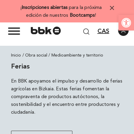
Saltar
×
¡
Inscripciones abiertas
para la próxima
al
Abrir 
edición de nuestros
Bootcamps
!
contenido
CAS
Inicio
Medioambiente y territorio
Ferias
En BBK apoyamos el impulso y desarrollo de ferias
agrícolas en Bizkaia. Estas ferias fomentan la
compraventa de productos autóctonos, la
sostenibilidad y el encuentro entre productores y
ciudadanía.