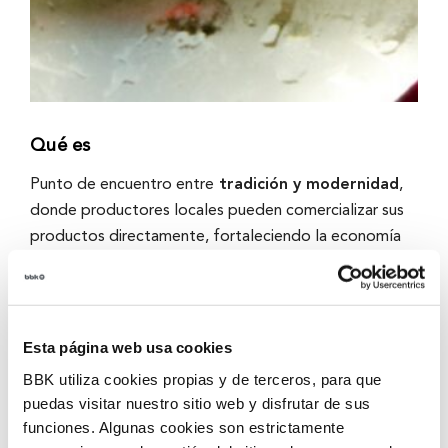
Qué es
Punto de encuentro entre
tradición y modernidad
,
donde productores locales pueden comercializar sus
productos directamente, fortaleciendo la economía
local y promoviendo la sostenibilidad. Desde 1977, la
Fundación Bancaria BBK ha respaldado la celebración
de estos eventos en Bizkaia, consolidándose como un
pilar del desarrollo económico y cultural.
Esta página web usa cookies
BBK utiliza cookies propias y de terceros, para que
En 2024, la Fundación Bancaria BBK ha colaborado en
puedas visitar nuestro sitio web y disfrutar de sus
104 ferias en 74 municipios, reafirmando su
funciones. Algunas cookies son estrictamente
compromiso con el comercio local, la identidad