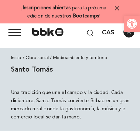
Saltar
×
¡
Inscripciones abiertas
para la próxima
al
Abrir 
edición de nuestros
Bootcamps
!
contenido
CAS
Inicio
Medioambiente y territorio
Santo Tomás
Una tradición que une el campo y la ciudad. Cada
diciembre, Santo Tomás convierte Bilbao en un gran
mercado rural donde la gastronomía, la música y el
comercio local se dan la mano.