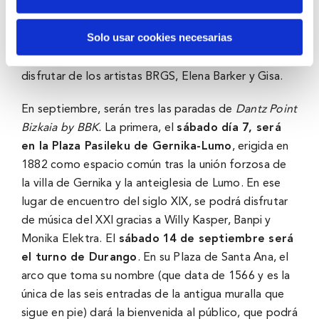
semana después,
el viernes 30 de agosto, el ciclo
recalará en Elorrio
, en pleno Parque Ganondo, el
Solo usar cookies necesarias
pulmón verde de la localidad y con el casco antiguo
a sus espaldas. En este entorno el público podrá
disfrutar de los artistas BRGS, Elena Barker y Gisa.
En septiembre, serán tres las paradas de
Dantz Point
Bizkaia by BBK.
La primera, el
sábado día 7, será
en la Plaza Pasileku de Gernika-Lumo
, erigida en
1882 como espacio común tras la unión forzosa de
la villa de Gernika y la anteiglesia de Lumo. En ese
lugar de encuentro del siglo XIX, se podrá disfrutar
de música del XXI gracias a Willy Kasper, Banpi y
Monika Elektra. El
sábado 14 de septiembre será
el turno de Durango
. En su Plaza de Santa Ana, el
arco que toma su nombre (que data de 1566 y es la
única de las seis entradas de la antigua muralla que
sigue en pie) dará la bienvenida al público, que podrá