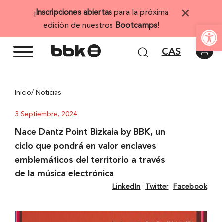
Saltar
×
¡
Inscripciones abiertas
para la próxima
al
Abrir 
edición de nuestros
Bootcamps
!
contenido
CAS
Inicio
/ Noticias
3 Septiembre, 2024
Nace Dantz Point Bizkaia by BBK, un
ciclo que pondrá en valor enclaves
emblemáticos del territorio a través
de la música electrónica
LinkedIn
Twitter
Facebook