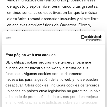
varios municipios del territorio los próximos meses
de agosto y septiembre. Serán cinco citas gratuitas,
en cinco semanas consecutivas, en las que la música
electrónica tomará escenarios inusuales y al aire libre
en enclaves emblemáticos de Ondarroa, Elorrio,
Gernika, Durango y Portugalete. De esta forma, el
proyecto Dantz Point -nacido en 2019 con el
objetivo de poner en valor el patrimonio mediante
performances artísticas y creativas de música
Esta página web usa cookies
electrónica y contemporánea- llegará ahora por
BBK utiliza cookies propias y de terceros, para que
primera vez a Bizkaia gracias al apoyo de BBK.
puedas visitar nuestro sitio web y disfrutar de sus
funciones. Algunas cookies son estrictamente
Hasta la fecha, ya se han celebrado más de 80
necesarias para la gestión del sitio web y no se pueden
‘dantz points’ en ciudades como Lisboa, Ámsterdam,
desactivar. Otras cookies, incluidas cookies de terceros
Atenas, Burdeos, Hondarribia, Donostia, Iruña o
ubicados en países cuya legislación no garantiza un nivel
Cartagena, siempre con “el objetivo de ofrecer,
adecuado de protección de datos, nos permiten mejorar
gracias a la música electrónica, experiencias únicas y
el sitio web gracias a estadísticas sobre su interacción
enriquecedoras para la comunidad en lugares de