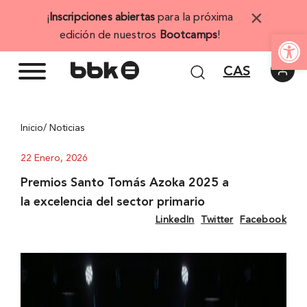
Saltar
×
¡
Inscripciones abiertas
para la próxima
al
Abrir 
edición de nuestros
Bootcamps
!
contenido
CAS
Inicio
/ Noticias
22 Enero, 2026
Premios Santo Tomás Azoka 2025 a
la excelencia del sector primario
LinkedIn
Twitter
Facebook