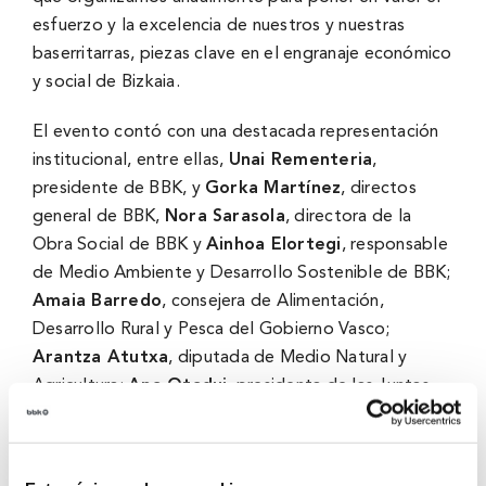
esfuerzo y la excelencia de nuestros y nuestras
baserritarras, piezas clave en el engranaje económico
y social de Bizkaia.
El evento contó con una destacada representación
institucional, entre ellas,
Unai Rementeria
,
presidente de BBK, y
Gorka Martínez
, directos
general de BBK,
Nora Sarasola
, directora de la
Obra Social de BBK y
Ainhoa Elortegi
, responsable
de Medio Ambiente y Desarrollo Sostenible de BBK;
Amaia Barredo
, consejera de Alimentación,
Desarrollo Rural y Pesca del Gobierno Vasco;
Arantza Atutxa
, diputada de Medio Natural y
Agricultura;
Ana Otadui
, presidenta de las Juntas
Generales de Bizkaia;
Amaia Arregi
,
Asier
Abaunza
y
Eider Inunziaga
por parte del
Ayuntamiento de Bilbao; y
Eduardo Ruiz de