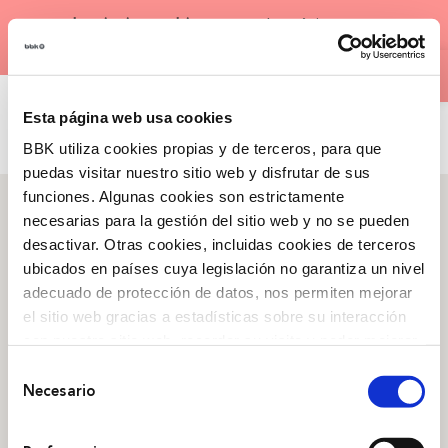
Saltar
×
¡
Inscripciones abiertas
para la próxima
al
Abrir 
edición de nuestros
Bootcamps
!
contenido
CAS
Esta página web usa cookies
BBK utiliza cookies propias y de terceros, para que
puedas visitar nuestro sitio web y disfrutar de sus
funciones. Algunas cookies son estrictamente
necesarias para la gestión del sitio web y no se pueden
desactivar. Otras cookies, incluidas cookies de terceros
ubicados en países cuya legislación no garantiza un nivel
Qué somos
adecuado de protección de datos, nos permiten mejorar
Arraigo
,
Nuestra historia
,
el sitio web gracias a estadísticas sobre su interacción
Campañas
,
Transparencia
con nuestro sitio web, recordar su visita y poder mejorar
sus intereses. Además, compartimos información sobre
Selección
Obra Social
el uso que haga del sitio web con nuestros partners de
Necesario
de
análisis web , quienes pueden combinarla con otra
Arte ,
Personas
,
Medioambiente
,
Emprendimiento
consentimiento
información que les haya proporcionado o que hayan