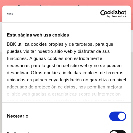
Skip
×
Registration is now open
for the next
to
Open
edition of our
Bootcamps
!
content
ENG
Esta página web usa cookies
BBK utiliza cookies propias y de terceros, para que
puedas visitar nuestro sitio web y disfrutar de sus
funciones. Algunas cookies son estrictamente
necesarias para la gestión del sitio web y no se pueden
desactivar. Otras cookies, incluidas cookies de terceros
ubicados en países cuya legislación no garantiza un nivel
What we are
adecuado de protección de datos, nos permiten mejorar
Roots
,
Our history
,
el sitio web gracias a estadísticas sobre su interacción
Campaigns
,
Transparency
con nuestro sitio web, recordar su visita y poder mejorar
sus intereses. Además, compartimos información sobre
Selección
Social project
el uso que haga del sitio web con nuestros partners de
Necesario
de
Culture
,
People
,
Territory
,
Entrepreneurship
análisis web , quienes pueden combinarla con otra
consentimiento
información que les haya proporcionado o que hayan