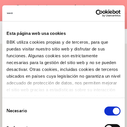
Skip
×
Registration is now open
for the next
to
Open
edition of our
Bootcamps
!
content
ENG
Esta página web usa cookies
BBK utiliza cookies propias y de terceros, para que
puedas visitar nuestro sitio web y disfrutar de sus
funciones. Algunas cookies son estrictamente
necesarias para la gestión del sitio web y no se pueden
desactivar. Otras cookies, incluidas cookies de terceros
What we are
ubicados en países cuya legislación no garantiza un nivel
Roots
,
Our history
,
adecuado de protección de datos, nos permiten mejorar
Campaigns
,
Transparency
el sitio web gracias a estadísticas sobre su interacción
con nuestro sitio web, recordar su visita y poder mejorar
Social project
sus intereses. Además, compartimos información sobre
Selección
el uso que haga del sitio web con nuestros partners de
Culture
,
People
,
Territory
,
Entrepreneurship
Necesario
de
análisis web , quienes pueden combinarla con otra
consentimiento
información que les haya proporcionado o que hayan
Spaces