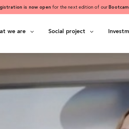
gistration is now open
for the next edition of our
Bootcam
at we are
Social project
Invest