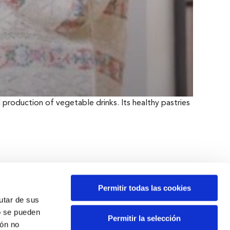
l production of vegetable drinks. Its healthy pastries
Permitir todas las cookies
rutar de sus
o se pueden
Permitir la selección
ión no