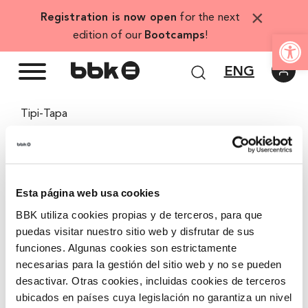
Skip
×
Registration is now open
for the next
to
Open
edition of our
Bootcamps
!
content
ENG
Tipi-Tapa
View
Larger
Image
Esta página web usa cookies
BBK utiliza cookies propias y de terceros, para que
puedas visitar nuestro sitio web y disfrutar de sus
funciones. Algunas cookies son estrictamente
necesarias para la gestión del sitio web y no se pueden
desactivar. Otras cookies, incluidas cookies de terceros
ubicados en países cuya legislación no garantiza un nivel