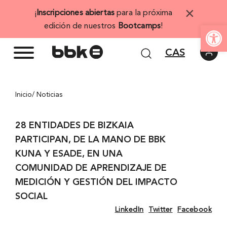
Saltar
×
¡
Inscripciones abiertas
para la próxima
al
Abrir 
edición de nuestros
Bootcamps
!
contenido
CAS
Inicio
/ Noticias
28 ENTIDADES DE BIZKAIA
PARTICIPAN, DE LA MANO DE BBK
KUNA Y ESADE, EN UNA
COMUNIDAD DE APRENDIZAJE DE
MEDICIÓN Y GESTIÓN DEL IMPACTO
SOCIAL
LinkedIn
Twitter
Facebook