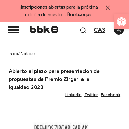
Saltar
×
¡
Inscripciones abiertas
para la próxima
al
Abrir 
edición de nuestros
Bootcamps
!
contenido
CAS
Inicio
/ Noticias
Abierto el plazo para presentación de
propuestas de Premio Zirgari a la
Igualdad 2023
LinkedIn
Twitter
Facebook