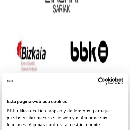
BBK y la Diputación Foral de Bizkaia volverán a
Esta página web usa cookies
entregar con motivo del 8 de marzo (Día
Internacional de la Mujer) los Premios Zirgari a la
BBK utiliza cookies propias y de terceros, para que
Igualdad, para los que se ha abierto ya a toda la
puedas visitar nuestro sitio web y disfrutar de sus
funciones. Algunas cookies son estrictamente
ciudadanía el plazo de presentación de propuestas