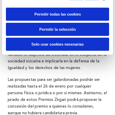
Los Premios Zirgari llegarán en 2023 a su octava
Permitir todas las cookies
edición son un reconocimiento al trabajo en favor de
la Igualdad que realizan tanto personas físicas como
entidades, una distinción pública que tanto BBK
Permitir la selección
como la Diputación Foral de Bizkaia realizan a
quienes se han destacado por su labor en este
Solo usar cookies necesarias
ámbito. De igual modo, estos galardones tienen
también el objetivo de estimular en el conjunto de la
sociedad vizcaína e implicarla en la defensa de la
Igualdad y los derechos de las mujeres.
Las propuestas para ser galardonadas podrán ser
realizadas hasta el 26 de enero por cualquier
persona física o jurídica o por sí mismas. Asimismo, el
jurado de estos Premios Zirgari podrá proponer la
concesión del premio a quienes lo consideren,
aunque no hubiera candidatura previa.