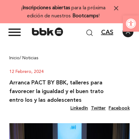
Saltar
×
¡
Inscripciones abiertas
para la próxima
al
Abrir 
edición de nuestros
Bootcamps
!
contenido
CAS
Inicio
/ Noticias
12 Febrero, 2024
Arranca PACT BY BBK, talleres para
favorecer la igualdad y el buen trato
entro los y las adolescentes
LinkedIn
Twitter
Facebook