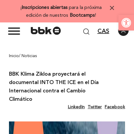
Saltar
×
¡
Inscripciones abiertas
para la próxima
al
Abrir 
edición de nuestros
Bootcamps
!
contenido
CAS
Inicio
/ Noticias
BBK Klima Zikloa proyectará el
documental INTO THE ICE en el Día
Internacional contra el Cambio
Climático
LinkedIn
Twitter
Facebook