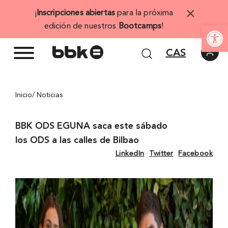
Saltar
×
¡
Inscripciones abiertas
para la próxima
al
Abrir 
edición de nuestros
Bootcamps
!
contenido
CAS
Inicio
/ Noticias
BBK ODS EGUNA saca este sábado
los ODS a las calles de Bilbao
LinkedIn
Twitter
Facebook