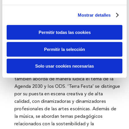
canción, el peluche, la luz encendida… Y, a partir
del momento de caer en el sueño profundo,
Mostrar detalles
entramos en otro universo. En realidad, pueden
ser dos universos muy dispares y no sabemos muy
Permitir todas las cookies
bien por qué a veces tenemos sueños y, otras
veces, en cambio pesadillas. ¿Cuál es tu peor
Permitir la selección
pesadilla? ¿Cuál es la que más se repite? ¿Y tu
sueño más soñado?
18:00 horas
. ‘
Terra Festa’
, de
Nuria M. Cres,
Solo usar cookies necesarias
una fiesta única que combina animación, baile y
también aborda de manera lúdica el tema de la
Agenda 2030 y los ODS. ‘Terra Festa’ se distingue
por su puesta en escena creativa y de alta
calidad, con dinamizadoras y dinamizadores
profesionales de las artes escénicas. Además de
la música, se abordan temas pedagógicos
relacionados con la sostenibilidad y la