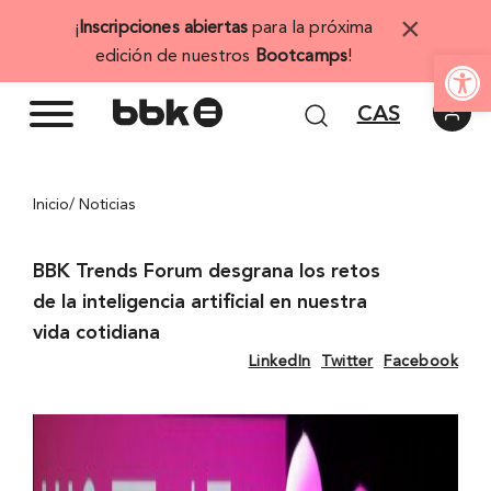
Saltar
×
¡
Inscripciones abiertas
para la próxima
al
Abrir 
edición de nuestros
Bootcamps
!
contenido
CAS
Inicio
/ Noticias
BBK Trends Forum desgrana los retos
de la inteligencia artificial en nuestra
vida cotidiana
LinkedIn
Twitter
Facebook