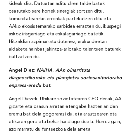
kideak dira. Datuetan aditu diren talde batek
osatutako sare horrek sinergiak sortzen ditu,
komunitatearekin erronkak partekatzen ditu eta
AAko ekosistemarako sarbidea errazten du, ikuspegi
askoz irisgarriago eta eskalagarriago batetik.
Hitzaldian azpimarratu dutenez, erakundeetan
aldaketa hainbat jakintza-arlotako talentuen baturak
bultzatzen du.
Angel Diez
:
NAIHA, AAn oinarrituta
diagnostikorako eta plangintza soziosanitariorako
enpresa-eredu bat.
Angel Diezek, Ubikare sozietatearen CEO denak, AA
gizarte eta osasun arretan etengabe hazten ari den
eremu bat dela gogorarazi du, eta arautzearen eta
etikaren gero eta behar handiago duela. Horrez gain,
azpimarratu du funtsezkoa dela arreta