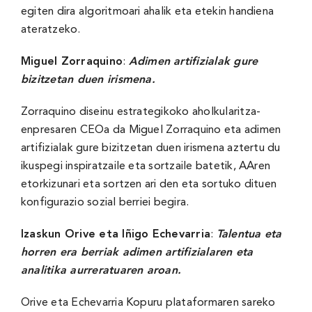
egiten dira algoritmoari ahalik eta etekin handiena
ateratzeko.
Miguel Zorraquino
:
Adimen artifizialak gure
bizitzetan duen irismena.
Zorraquino diseinu estrategikoko aholkularitza-
enpresaren CEOa da Miguel Zorraquino eta adimen
artifizialak gure bizitzetan duen irismena aztertu du
ikuspegi inspiratzaile eta sortzaile batetik, AAren
etorkizunari eta sortzen ari den eta sortuko dituen
konfigurazio sozial berriei begira.
Izaskun Orive eta Iñigo Echevarria
:
Talentua eta
horren era berriak adimen artifizialaren eta
analitika aurreratuaren aroan.
Orive eta Echevarria Kopuru plataformaren sareko