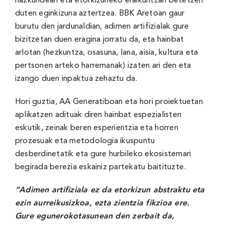
hazkundean eta etorkizuneko eraikuntzan betetzen
duten eginkizuna aztertzea. BBK Aretoan gaur
burutu den jardunaldian, adimen artifizialak gure
bizitzetan duen eragina jorratu da, eta hainbat
arlotan (hezkuntza, osasuna, lana, aisia, kultura eta
pertsonen arteko harremanak) izaten ari den eta
izango duen inpaktua zehaztu da.
Hori guztia, AA Generatiboan eta hori proiektuetan
aplikatzen adituak diren hainbat espezialisten
eskutik, zeinak beren esperientzia eta horren
prozesuak eta metodologia ikuspuntu
desberdinetatik eta gure hurbileko ekosistemari
begirada berezia eskainiz partekatu baitituzte.
“Adimen artifiziala ez da etorkizun abstraktu eta
ezin aurreikusizkoa, ezta zientzia fikzioa ere.
Gure egunerokotasunean den zerbait da,