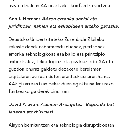
asistentzialean AA onartzeko konfiantza sortzea.
Ana I. Herran:
AAren erronka sozial eta
juridikoak, nahien eta eskubideen arteko gatazka.
Deustuko Unibertsitateko Zuzenbide Zibileko
irakasle denak nabarmendu duenez, pertsonek
erronka teknologikoaz eta balio eta printzipio
unibertsalez, teknologiaz eta gizakiaz edo AA eta
guztion onuraz galdetu dezakete bereizmen
digitalaren aurrean duten erantzukizunaren harira.
AAk gizartean izan behar duen eginkizuna lantzeko
funtsezko galderak dira, izan.
David Alayon
:
Adimen Areagotua. Begirada bat
lanaren etorkizunari.
Alayon berrikuntzan eta teknologia disruptiboetan