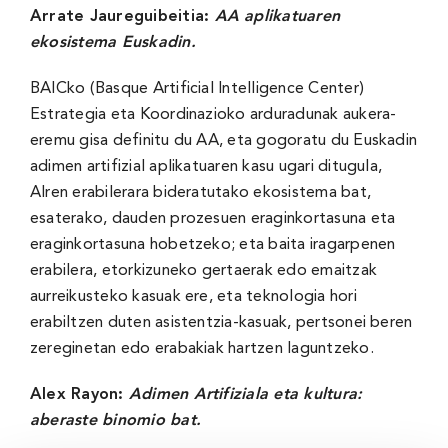
Arrate Jaureguibeitia:
AA aplikatuaren
ekosistema Euskadin.
BAICko (Basque Artificial Intelligence Center)
Estrategia eta Koordinazioko arduradunak aukera-
eremu gisa definitu du AA, eta gogoratu du Euskadin
adimen artifizial aplikatuaren kasu ugari ditugula,
AIren erabilerara bideratutako ekosistema bat,
esaterako, dauden prozesuen eraginkortasuna eta
eraginkortasuna hobetzeko; eta baita iragarpenen
erabilera, etorkizuneko gertaerak edo emaitzak
aurreikusteko kasuak ere, eta teknologia hori
erabiltzen duten asistentzia-kasuak, pertsonei beren
zereginetan edo erabakiak hartzen laguntzeko.
Alex Rayon:
Adimen Artifiziala eta kultura:
aberaste binomio bat.