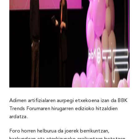
Adimen artifizialaren aurpegi etxekoena izan da BBK
Trends Forumaren hirugarren edizioko hitzaldien
ardatza.
Foro horren helburua da joerek berrikuntzan,