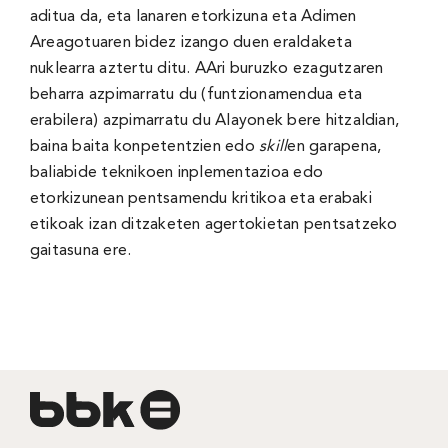
aditua da, eta lanaren etorkizuna eta Adimen
Areagotuaren bidez izango duen eraldaketa
nuklearra aztertu ditu. AAri buruzko ezagutzaren
beharra azpimarratu du (funtzionamendua eta
erabilera) azpimarratu du Alayonek bere hitzaldian,
baina baita konpetentzien edo
skill
en garapena,
baliabide teknikoen inplementazioa edo
etorkizunean pentsamendu kritikoa eta erabaki
etikoak izan ditzaketen agertokietan pentsatzeko
gaitasuna ere.