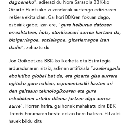
dagoeneko
“, adierazi du Nora Sarasola BBK-ko
Gizarte Ekintzako zuzendariak aurtengo edizioaren
irekiera ekitaldian. Gai hori BBKren fokuan dago,
ezbairik gabe; izan ere, “
gure helburua datozen
errealitateei, hots, etorkizunari aurrea hartzea da,
bizigarriagoa, sozialagoa, gizatiarragoa izan
dadin
“, zehaztu du.
Jon Goikoetxea BBK-ko Ikerketa eta Estrategia
arduradunaren iritziz, adimen artifiziala “
azeleragailu
ebolutibo global bat da, eta gizarte gisa aurrera
egiteko gure nahien, esponentzialki hazten ari
den gaitasun teknologikoaren eta gure
eskubideen arteko dilema jartzen digu aurrez
aurre
“. Horren harira, gai horiek mahairatu dira BBK
Trends Forumaren beste edizio berri batean. Hitzaldi
hauek bildu ditu: