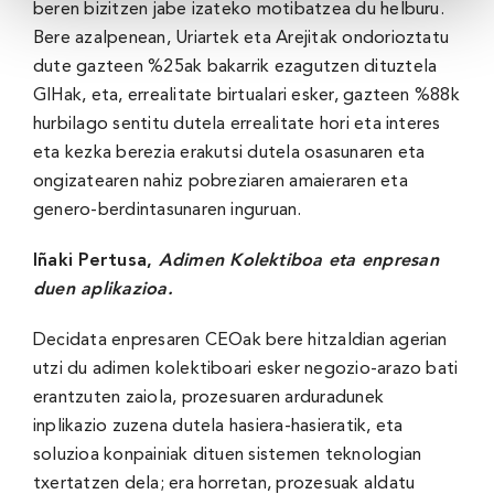
beren bizitzen jabe izateko motibatzea du helburu.
Bere azalpenean, Uriartek eta Arejitak ondorioztatu
dute gazteen %25ak bakarrik ezagutzen dituztela
GIHak, eta, errealitate birtualari esker, gazteen %88k
hurbilago sentitu dutela errealitate hori eta interes
eta kezka berezia erakutsi dutela osasunaren eta
ongizatearen nahiz pobreziaren amaieraren eta
genero-berdintasunaren inguruan.
Iñaki Pertusa,
Adimen Kolektiboa eta enpresan
duen aplikazioa.
Decidata enpresaren CEOak bere hitzaldian agerian
utzi du adimen kolektiboari esker negozio-arazo bati
erantzuten zaiola, prozesuaren arduradunek
inplikazio zuzena dutela hasiera-hasieratik, eta
soluzioa konpainiak dituen sistemen teknologian
txertatzen dela; era horretan, prozesuak aldatu