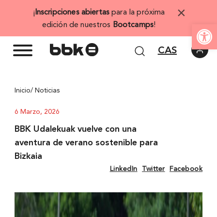
Saltar
×
¡
Inscripciones abiertas
para la próxima
al
Abrir 
edición de nuestros
Bootcamps
!
contenido
CAS
Inicio
/ Noticias
6 Marzo, 2026
BBK Udalekuak vuelve con una
aventura de verano sostenible para
Bizkaia
LinkedIn
Twitter
Facebook