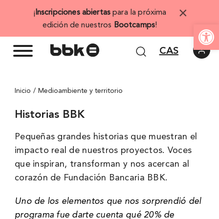
Saltar
×
¡
Inscripciones abiertas
para la próxima
al
Abrir 
edición de nuestros
Bootcamps
!
contenido
CAS
Inicio
Medioambiente y territorio
Historias BBK
Pequeñas grandes historias que muestran el
impacto real de nuestros proyectos. Voces
que inspiran, transforman y nos acercan al
corazón de Fundación Bancaria BBK.
Uno de los elementos que nos sorprendió del
programa fue darte cuenta qué 20% de