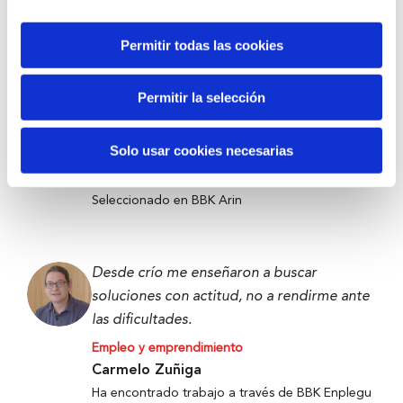
Victor Carramiñana
Participante the Future Game
Permitir todas las cookies
Permitir la selección
Tecnología contra el desperdicio para
llevar alimentos a quienes más lo necesitan.
Solo usar cookies necesarias
Empleo y emprendimiento
Denis Ugalde
Seleccionado en BBK Arin
Desde crío me enseñaron a buscar
soluciones con actitud, no a rendirme ante
las dificultades.
Empleo y emprendimiento
Carmelo Zuñiga
Ha encontrado trabajo a través de BBK Enplegu