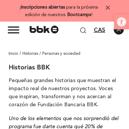
Saltar
×
¡
Inscripciones abiertas
para la próxima
al
Abrir 
edición de nuestros
Bootcamps
!
contenido
CAS
Inicio
Historias
Personas y sociedad
Historias BBK
Pequeñas grandes historias que muestran el
impacto real de nuestros proyectos. Voces
que inspiran, transforman y nos acercan al
corazón de Fundación Bancaria BBK.
Uno de los elementos que nos sorprendió del
programa fue darte cuenta qué 20% de