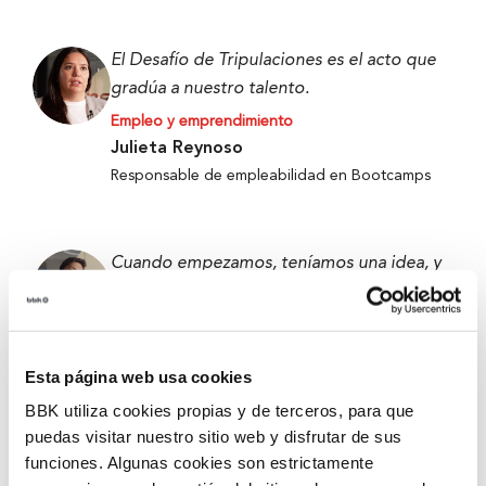
El Desafío de Tripulaciones es el acto que
gradúa a nuestro talento.
Empleo y emprendimiento
Julieta Reynoso
Responsable de empleabilidad en Bootcamps
Cuando empezamos, teníamos una idea, y
ahora tenemos un prototipo que funciona.
Empleo y emprendimiento
Alejandro Fierro-Villegas
Esta página web usa cookies
Primer premio de 5ª edición de Ekin 2026 –
Metabokare
BBK utiliza cookies propias y de terceros, para que
puedas visitar nuestro sitio web y disfrutar de sus
funciones. Algunas cookies son estrictamente