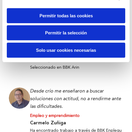
Victor Carramiñana
Participante the Future Game
Permitir todas las cookies
Permitir la selección
Tecnología contra el desperdicio para
llevar alimentos a quienes más lo necesitan.
Solo usar cookies necesarias
Empleo y emprendimiento
Denis Ugalde
Seleccionado en BBK Arin
Desde crío me enseñaron a buscar
soluciones con actitud, no a rendirme ante
las dificultades.
Empleo y emprendimiento
Carmelo Zuñiga
Ha encontrado trabajo a través de BBK Enplegu