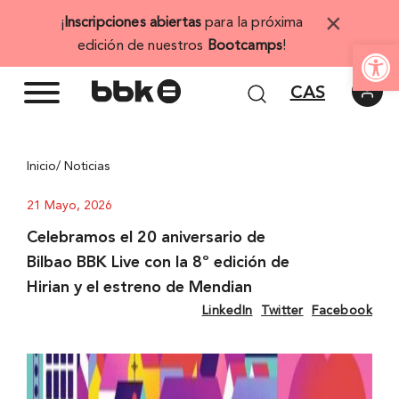
Saltar
×
¡
Inscripciones abiertas
para la próxima
al
Abrir 
edición de nuestros
Bootcamps
!
contenido
CAS
Inicio
/ Noticias
21 Mayo, 2026
Celebramos el 20 aniversario de
Bilbao BBK Live con la 8º edición de
Hirian y el estreno de Mendian
LinkedIn
Twitter
Facebook