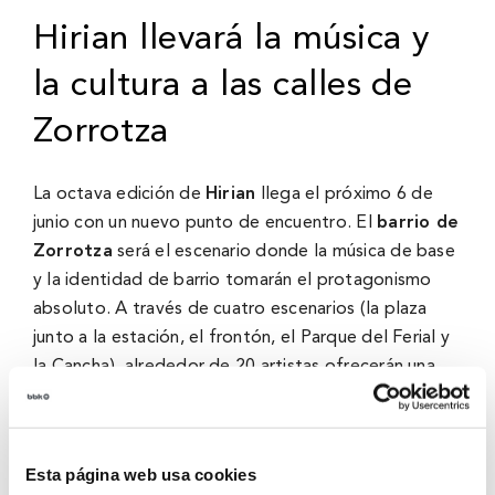
Hirian llevará la música y
la cultura a las calles de
Zorrotza
La octava edición de
Hirian
llega el próximo 6 de
junio con un nuevo punto de encuentro. El
barrio de
Zorrotza
será el escenario donde la música de base
y la identidad de barrio tomarán el protagonismo
absoluto. A través de cuatro escenarios (la plaza
junto a la estación, el frontón, el Parque del Ferial y
la Cancha), alrededor de 20 artistas ofrecerán una
programación diversa para todas las personas.
Desde el indie atemporal de
Australian Blonde
Esta página web usa cookies
hasta la frescura de
Samantha Hudson
,
Marwán
o