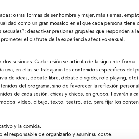
adas: otras formas de ser hombre y mujer, más tiernas, empát
exualidad como un gran mosaico en el que cada persona tiene 
sexuales?: desactivar presiones grupales que responden a l
rometer el disfrute de la experiencia afectivo-sexual.
n dos sesiones. Cada sesión se articula de la siguiente forma:
a una, en ellas se trabajarán los contenidos especí­ficos del
via de ideas, debate libre, debate dirigido, role playing, etc) 
ontenidos del programa, sino de favorecer la reflexión personal
enidos de cada sesión, chicas y chicos, en grupos, llevarán a 
dos: ví­deo, dibujo, texto, teatro, etc, para fijar los conte
ativo y la comida.
o el responsable de organizarlo y asumir su coste.