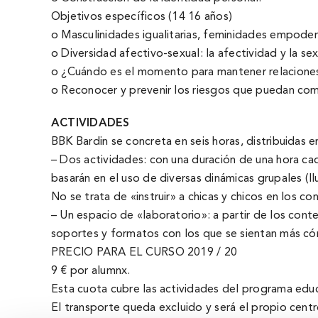
Objetivos especí­ficos (14 16 años)
o Masculinidades igualitarias, feminidades empoder
o Diversidad afectivo-sexual: la afectividad y la s
o ¿Cuándo es el momento para mantener relaciones 
o Reconocer y prevenir los riesgos que puedan comp
ACTIVIDADES
BBK Bardin se concreta en seis horas, distribuidas e
– Dos actividades: con una duración de una hora cad
basarán en el uso de diversas dinámicas grupales (llu
No se trata de «instruir» a chicas y chicos en los c
– Un espacio de «laboratorio»: a partir de los cont
soportes y formatos con los que se sientan más cómo
PRECIO PARA EL CURSO 2019 / 20
9 € por alumnx.
Esta cuota cubre las actividades del programa educ
El transporte queda excluido y será el propio centr