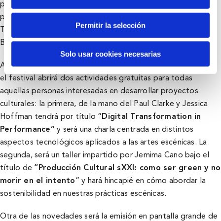
proyecto “Performing Futures”, un proyecto seleccionado
por este programa europeo junto con el «International
Permitir la selección
Theatre Days in Belgrade» y el «PLACCC Festival» (Bilbao-
Belgrado- Budapest) que podrán verse en el BBK OFF.
Solo usar cookies necesarias
Asimismo, y tras la fantástica acogida en la pasada edición,
el festival abrirá dos actividades gratuitas para todas
aquellas personas interesadas en desarrollar proyectos
culturales: la primera, de la mano del Paul Clarke y Jessica
Hoffman tendrá por título “
Digital Transformation in
Performance”
y será una charla centrada en distintos
aspectos tecnológicos aplicados a las artes escénicas. La
segunda, será un taller impartido por Jemima Cano bajo el
título de
“
Producción Cultural sXXI:
como ser green y no
morir en el intento
” y hará hincapié en cómo abordar la
sostenibilidad en nuestras prácticas escénicas.
Otra de las novedades será la emisión en pantalla grande de