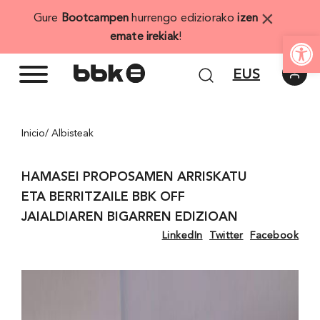
Skip
×
Gure
Bootcampen
hurrengo ediziorako
izen
to
Open
emate irekiak
!
content
EUS
Inicio
/ Albisteak
HAMASEI PROPOSAMEN ARRISKATU
ETA BERRITZAILE BBK OFF
JAIALDIAREN BIGARREN EDIZIOAN
LinkedIn
Twitter
Facebook