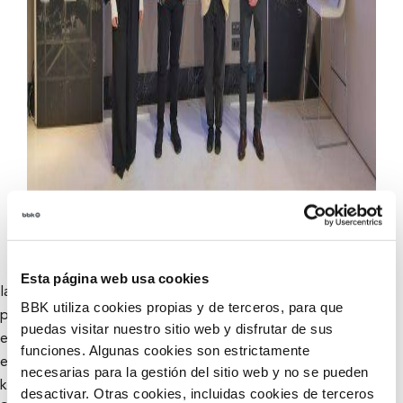
Esta página web usa cookies
Iaz izandako arrakastaren ostean, BBK Salak apirilean
BBK utiliza cookies propias y de terceros, para que
proposamen arriskatu, apurtzaile eta berritzaileenak
puedas visitar nuestro sitio web y disfrutar de sus
emateko igoko du oihala. Ohiko zirkuituetatik urrun dauden
funciones. Algunas cookies son estrictamente
ekoizpen hauetarako hitzordua bi asteburutan
necesarias para la gestión del sitio web y no se pueden
kontzentratuko da BBK OFF FESTIVALen bigarren edizioan,
desactivar. Otras cookies, incluidas cookies de terceros