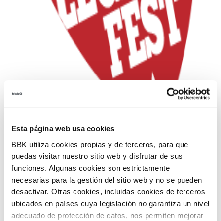
Esta página web usa cookies
BBK utiliza cookies propias y de terceros, para que
puedas visitar nuestro sitio web y disfrutar de sus
El
BBK BILBAO MUSIC LEGENDS
funciones. Algunas cookies son estrictamente
FEST,
patrocinado por BBK y el Ayuntamiento de
necesarias para la gestión del sitio web y no se pueden
Bilbao, que se celebrará los días 23 y 24 de junio en
desactivar. Otras cookies, incluidas cookies de terceros
el Bilbao Arena, anuncia los horarios de los
ubicados en países cuya legislación no garantiza un nivel
conciertos.
adecuado de protección de datos, nos permiten mejorar