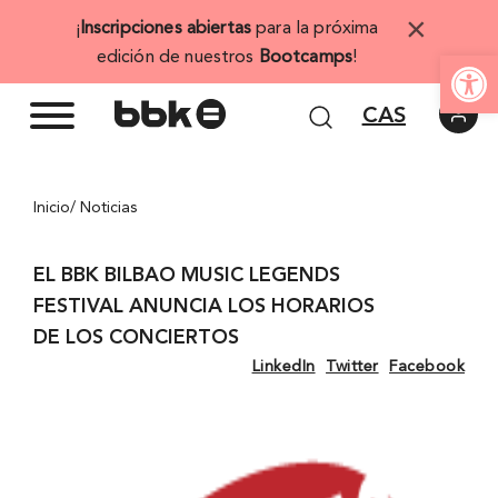
Saltar
×
¡
Inscripciones abiertas
para la próxima
al
Abrir 
edición de nuestros
Bootcamps
!
contenido
CAS
Inicio
/ Noticias
EL BBK BILBAO MUSIC LEGENDS
FESTIVAL ANUNCIA LOS HORARIOS
DE LOS CONCIERTOS
LinkedIn
Twitter
Facebook