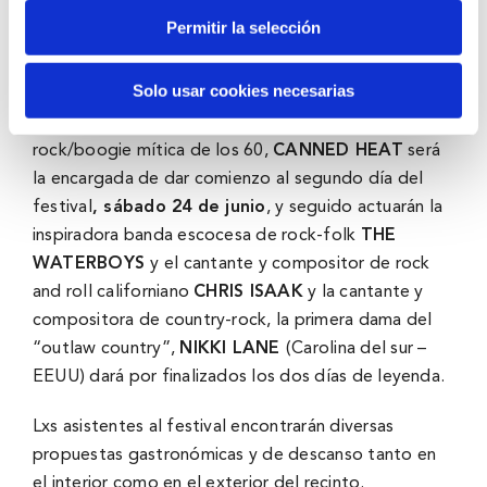
Scorpions
ULI JON ROTH
(Düsseldorf – Alemania) y
Permitir la selección
la banda británica de hard rock,
THE CULT
que dará
por finalizada la jornada del viernes.
Solo usar cookies necesarias
Desde Los Ángeles (California), la banda de blues-
rock/boogie mítica de los 60,
CANNED HEAT
será
la encargada de dar comienzo al segundo día del
festival
, sábado 24 de junio
, y seguido actuarán la
inspiradora banda escocesa de rock-folk
THE
WATERBOYS
y el cantante y compositor de rock
and roll californiano
CHRIS ISAAK
y la cantante y
compositora de country-rock, la primera dama del
“outlaw country”,
NIKKI LANE
(Carolina del sur –
EEUU) dará por finalizados los dos días de leyenda.
Lxs asistentes al festival encontrarán diversas
propuestas gastronómicas y de descanso tanto en
el interior como en el exterior del recinto.