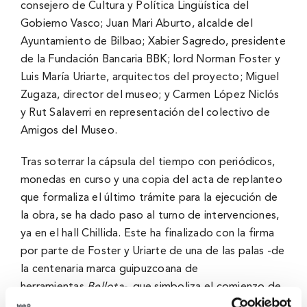
consejero de Cultura y Política Lingüística del
Gobierno Vasco; Juan Mari Aburto, alcalde del
Ayuntamiento de Bilbao; Xabier Sagredo, presidente
de la Fundación Bancaria BBK; lord Norman Foster y
Luis María Uriarte, arquitectos del proyecto; Miguel
Zugaza, director del museo; y Carmen López Niclós
y Rut Salaverri en representación del colectivo de
Amigos del Museo.
Tras soterrar la cápsula del tiempo con periódicos,
monedas en curso y una copia del acta de replanteo
que formaliza el último trámite para la ejecución de
la obra, se ha dado paso al turno de intervenciones,
ya en el hall Chillida. Este ha finalizado con la firma
por parte de Foster y Uriarte de una de las palas -de
la centenaria marca guipuzcoana de
herramientas
Bellota-,
que simboliza el comienzo de
la obra y que será conservada en la colección de