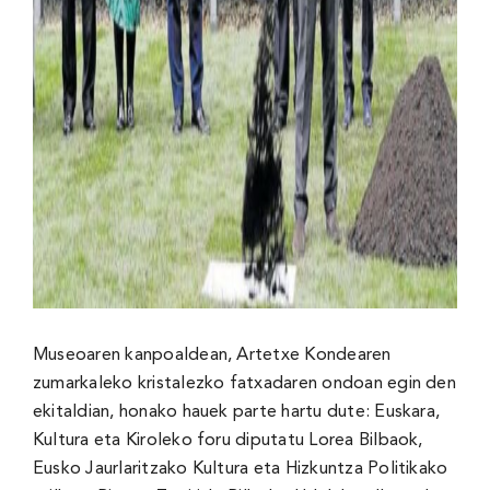
Museoaren kanpoaldean, Artetxe Kondearen
zumarkaleko kristalezko fatxadaren ondoan egin den
ekitaldian, honako hauek parte hartu dute: Euskara,
Kultura eta Kiroleko foru diputatu Lorea Bilbaok,
Eusko Jaurlaritzako Kultura eta Hizkuntza Politikako