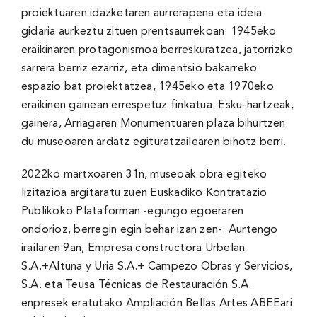
proiektuaren idazketaren aurrerapena eta ideia
gidaria aurkeztu zituen prentsaurrekoan: 1945eko
eraikinaren protagonismoa berreskuratzea, jatorrizko
sarrera berriz ezarriz, eta dimentsio bakarreko
espazio bat proiektatzea, 1945eko eta 1970eko
eraikinen gainean errespetuz finkatua. Esku-hartzeak,
gainera, Arriagaren Monumentuaren plaza bihurtzen
du museoaren ardatz egituratzailearen bihotz berri.
2022ko martxoaren 31n, museoak obra egiteko
lizitazioa argitaratu zuen Euskadiko Kontratazio
Publikoko Plataforman -egungo egoeraren
ondorioz, berregin egin behar izan zen-. Aurtengo
irailaren 9an, Empresa constructora Urbelan
S.A.+Altuna y Uria S.A.+ Campezo Obras y Servicios,
S.A. eta Teusa Técnicas de Restauración S.A.
enpresek eratutako Ampliación Bellas Artes ABEEari