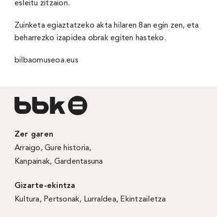
esleitu zitzaion.
Zuinketa egiaztatzeko akta hilaren 8an egin zen, eta
beharrezko izapidea obrak egiten hasteko.
bilbaomuseoa.eus
Zer garen
Arraigo
,
Gure historia
,
Kanpainak
, Gardentasuna
Gizarte-ekintza
Kultura
,
Pertsonak
,
Lurraldea
,
Ekintzailetza