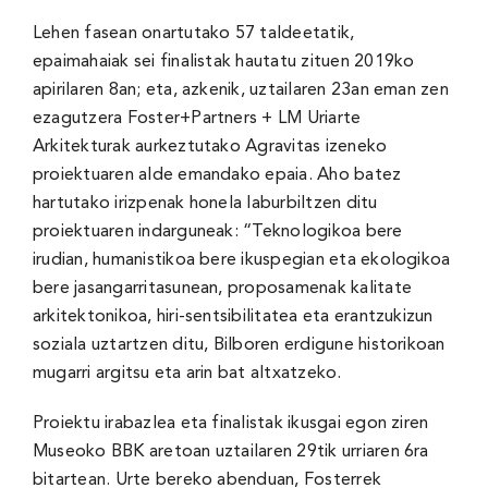
Lehen fasean onartutako 57 taldeetatik,
epaimahaiak sei finalistak hautatu zituen 2019ko
apirilaren 8an; eta, azkenik, uztailaren 23an eman zen
ezagutzera Foster+Partners + LM Uriarte
Arkitekturak aurkeztutako Agravitas izeneko
proiektuaren alde emandako epaia. Aho batez
hartutako irizpenak honela laburbiltzen ditu
proiektuaren indarguneak: “Teknologikoa bere
irudian, humanistikoa bere ikuspegian eta ekologikoa
bere jasangarritasunean, proposamenak kalitate
arkitektonikoa, hiri-sentsibilitatea eta erantzukizun
soziala uztartzen ditu, Bilboren erdigune historikoan
mugarri argitsu eta arin bat altxatzeko.
Proiektu irabazlea eta finalistak ikusgai egon ziren
Museoko BBK aretoan uztailaren 29tik urriaren 6ra
bitartean. Urte bereko abenduan, Fosterrek