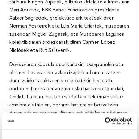
sailburu Bingen Zupiriak, Bilboko Udaleko alkate Juan
Mari Aburtok, BBK Banku Fundazioko presidente
Xabier Sagredok, proiektuko arkitektoak diren
Norman Fosterrek eta Luis Maria Uriartek, museoaren
zuzendari Miguel Zugazak, eta Museoaren Lagunen
kolektiboaren ordezkariak diren Carmen López
Niclósek eta Rut Salaverrik.
Denboraren kapsula egunkariekin, txanponekin eta
obraren hasierarako azken izapidea formalizatzen
duen zuinketa-aktaren kopia batekin lurperatu
ondoren, hasiera eman zaio esku hartzeko txandari,
Chillida hallean. Fosterrek eta Uriartek eman diote
amaiera ekitaldiari, obraren hasiera sinbolizatzen
duten eta museoaren diseinu industrialaren bilduman
gordeko diren paletako bat sinatuz —Gipuzkoako
ehun urteko
Bellota
tresna-markakoa—.