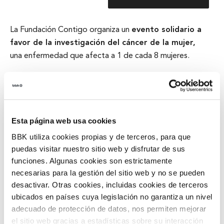
La Fundación Contigo organiza un
evento solidario a
favor de la investigación del cáncer de la mujer,
una enfermedad que afecta a 1 de cada 8 mujeres.
Disfruta de una noche llena de música y solidaridad con
la actuación de
Moses & The Tablets
, acompañados
por
MACFLY
y varios artistas invitados que aportarán un
toque especialmente emotivo a esta cita solidaria.
Esta página web usa cookies
BBK utiliza cookies propias y de terceros, para que
Moses & The Tablets se compone de varios músicos
puedas visitar nuestro sitio web y disfrutar de sus
con una dilatada experiencia en distintas bandas para
funciones. Algunas cookies son estrictamente
disfrutar del soul, del blues e incluso del funk de una
necesarias para la gestión del sitio web y no se pueden
manera informal e irreverente, pero a la vez con la
desactivar. Otras cookies, incluidas cookies de terceros
seriedad y calidad que cada uno de ellos aporta.
ubicados en países cuya legislación no garantiza un nivel
adecuado de protección de datos, nos permiten mejorar
Enérgico directo basado en un repertorio en el que
el sitio web gracias a estadísticas sobre su interacción