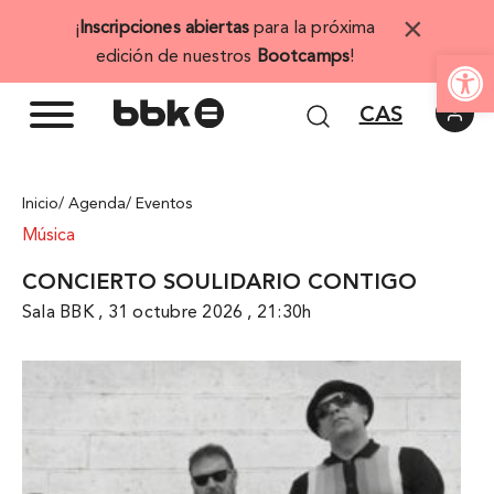
Saltar
×
¡
Inscripciones abiertas
para la próxima
al
Abrir 
edición de nuestros
Bootcamps
!
contenido
CAS
Inicio
/ Agenda
/ Eventos
Música
CONCIERTO SOULIDARIO CONTIGO
Sala BBK , 31 octubre 2026 , 21:30h