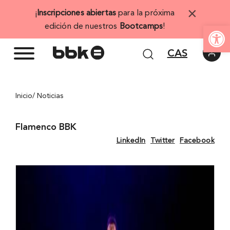
Saltar
×
¡
Inscripciones abiertas
para la próxima
al
Abrir 
edición de nuestros
Bootcamps
!
contenido
CAS
Inicio
/ Noticias
Flamenco BBK
LinkedIn
Twitter
Facebook