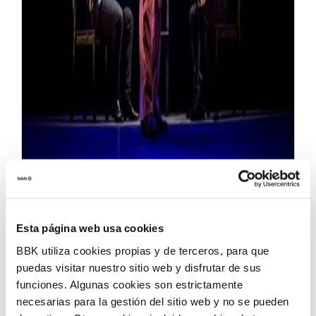
La Sala BBK se empapará un año más de las
propuestas de flamenco más variadas gracias al ciclo
que se celebrará entre los meses de marzo y junio.
Esta página web usa cookies
Fiel a su apuesta por la calidad y la diversidad de
BBK utiliza cookies propias y de terceros, para que
sus intérpretes, la edición número 17 de Flamenco
puedas visitar nuestro sitio web y disfrutar de sus
BBK acogerá cuatro espectáculos protagonizados
funciones. Algunas cookies son estrictamente
por figuras consolidadas, artistas emergentes y
necesarias para la gestión del sitio web y no se pueden