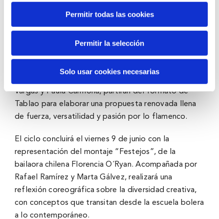
de Bandolero.
Permitir todas las cookies
El viernes 19 de mayo se pondrá en escena la
segunda producción propia de Flamenco BBK que,
Permitir la selección
bajo el título “Savia nueva”, pretende dar a conocer
a los nuevos talentos del baile. En esta ocasión, tres
Solo usar cookies necesarias
jóvenes menores de 20 años, Claudia La Debla, Yoel
Vargas y Paula Carmona, partirán del formato de
Tablao para elaborar una propuesta renovada llena
de fuerza, versatilidad y pasión por lo flamenco.
El ciclo concluirá el viernes 9 de junio con la
representación del montaje “Festejos”, de la
bailaora chilena Florencia O´Ryan. Acompañada por
Rafael Ramírez y Marta Gálvez, realizará una
reflexión coreográfica sobre la diversidad creativa,
con conceptos que transitan desde la escuela bolera
a lo contemporáneo.