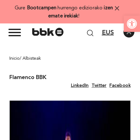
Skip
×
Gure
Bootcampen
hurrengo ediziorako
izen
to
Open
emate irekiak
!
content
EUS
Inicio
/ Albisteak
Flamenco BBK
LinkedIn
Twitter
Facebook