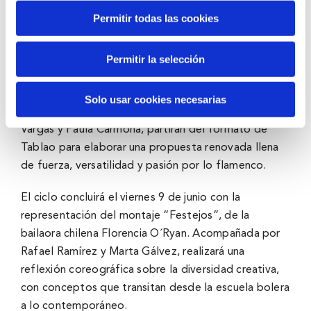
de Bandolero.
Permitir todas las cookies
El viernes 19 de mayo se pondrá en escena la
segunda producción propia de Flamenco BBK que,
Permitir la selección
bajo el título “Savia nueva”, pretende dar a conocer
a los nuevos talentos del baile. En esta ocasión, tres
Solo usar cookies necesarias
jóvenes menores de 20 años, Claudia La Debla, Yoel
Vargas y Paula Carmona, partirán del formato de
Tablao para elaborar una propuesta renovada llena
de fuerza, versatilidad y pasión por lo flamenco.
El ciclo concluirá el viernes 9 de junio con la
representación del montaje “Festejos”, de la
bailaora chilena Florencia O´Ryan. Acompañada por
Rafael Ramírez y Marta Gálvez, realizará una
reflexión coreográfica sobre la diversidad creativa,
con conceptos que transitan desde la escuela bolera
a lo contemporáneo.