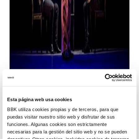
La Sala BBK se empapará un año más de las
propuestas de flamenco más variadas gracias al ciclo
Esta página web usa cookies
que se celebrará entre los meses de marzo y junio.
Fiel a su apuesta por la calidad y la diversidad de
BBK utiliza cookies propias y de terceros, para que
sus intérpretes, la edición número 17 de Flamenco
puedas visitar nuestro sitio web y disfrutar de sus
funciones. Algunas cookies son estrictamente
BBK acogerá cuatro espectáculos protagonizados
necesarias para la gestión del sitio web y no se pueden
por figuras consolidadas, artistas emergentes y
desactivar. Otras cookies, incluidas cookies de terceros