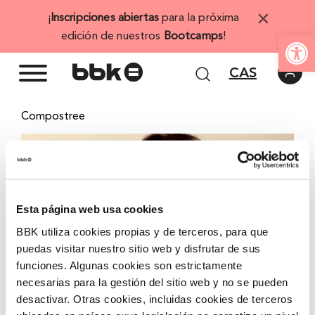
Saltar
×
¡
Inscripciones abiertas
para la próxima
al
Abrir 
edición de nuestros
Bootcamps
!
contenido
CAS
Compostree
Ver
imagen
más
grande
Esta página web usa cookies
BBK utiliza cookies propias y de terceros, para que
puedas visitar nuestro sitio web y disfrutar de sus
funciones. Algunas cookies son estrictamente
necesarias para la gestión del sitio web y no se pueden
desactivar. Otras cookies, incluidas cookies de terceros