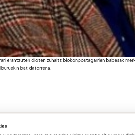
rrari erantzuten dioten zuhaitz biokonpostagarrien babesak me
lburuekin bat datorrena.
ies