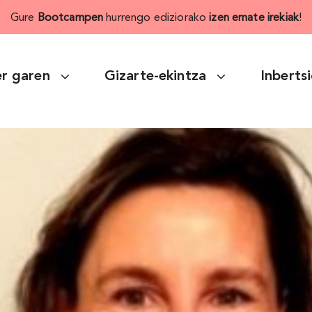
Gure
Bootcampen
hurrengo ediziorako
izen emate irekiak
!
r garen
Gizarte-ekintza
Inberts