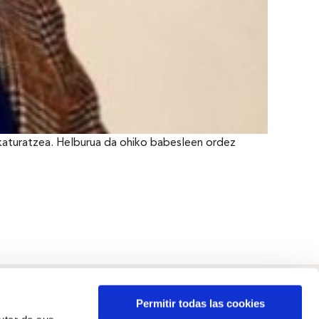
rkaturatzea. Helburua da ohiko babesleen ordez
Permitir todas las cookies