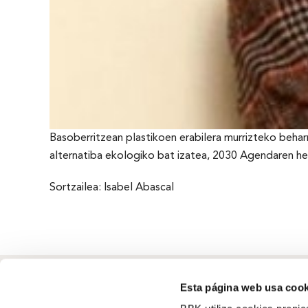
Basoberritzean plastikoen erabilera murrizteko beha
alternatiba ekologiko bat izatea, 2030 Agendaren he
Sortzailea: Isabel Abascal
Esta página web usa cook