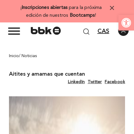
Saltar
×
¡
Inscripciones abiertas
para la próxima
al
Abrir 
edición de nuestros
Bootcamps
!
contenido
CAS
Inicio
/ Noticias
Aitites y amamas que cuentan
LinkedIn
Twitter
Facebook