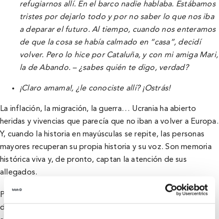
refugiarnos allí. En el barco nadie hablaba. Estábamos
tristes por dejarlo todo y por no saber lo que nos iba
a deparar el futuro. Al tiempo, cuando nos enteramos
de que la cosa se había calmado en “casa”, decidí
volver. Pero lo hice por Cataluña, y con mi amiga Mari,
la de Abando. – ¿sabes quién te digo, verdad?
¡Claro amama!, ¿le conociste allí? ¡Ostrás!
La inflación, la migración, la guerra… Ucrania ha abierto
heridas y vivencias que parecía que no iban a volver a Europa.
Y, cuando la historia en mayúsculas se repite, las personas
mayores recuperan su propia historia y su voz. Son memoria
histórica viva y, de pronto, captan la atención de sus
allegados.
Porque, acuciados por cierta falta de empatía y algunas
dosis de edadismo, es frecuente que cuando el aitite o la