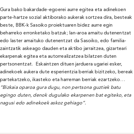
Gura bako bakardade-egoerei aurre egitea eta adinekoen
parte-hartze sozial aktiborako aukerak sortzea dira, besteak
beste, BBK-k Sasoiko proiektuaren bidez aurre egin
beharreko erronketako batzuk; lan-aroa amaitu dutenentzat
edo laster amaituko dutenentzat da Sasoiko, edo familia-
zaintzatik askeago dauden eta aktibo jarraitzea, gizarteari
ekarpenak egitea eta autorrealizatzea bilatzen duten
pertsonentzat. Eskaintzen dituen jarduera ugariei esker,
adinekoek aukera dute esperientzia berriak bizitzeko, bereak
partekatzeko, ikasteko eta harreman berriak ezartzeko…
“Bizkaia oparoa gura dugu, non pertsona guztiek batu
egingo duten, denok dugulako ekarpenen bat egiteko, eta
nagusi edo adinekoek askoz gehiago”.