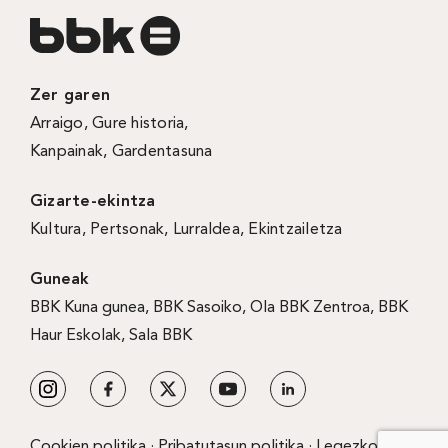
Zer garen
Arraigo
,
Gure historia
,
Kanpainak
, Gardentasuna
Gizarte-ekintza
Kultura
,
Pertsonak
,
Lurraldea
,
Ekintzailetza
Guneak
BBK Kuna gunea
,
BBK Sasoiko
,
Ola BBK Zentroa
,
BBK
Haur Eskolak
,
Sala BBK
Cookien politika
·
Pribatutasun politika
·
Legezko