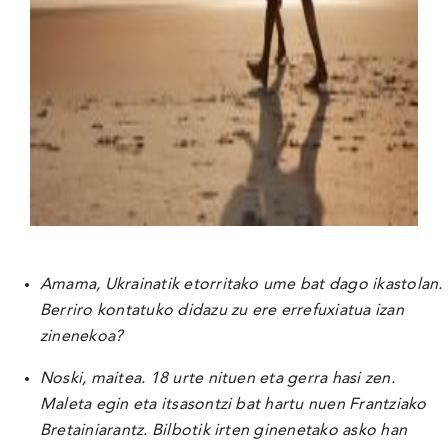
Amama, Ukrainatik etorritako ume bat dago ikastolan.
Berriro kontatuko didazu zu ere errefuxiatua izan
zinenekoa?
Noski, maitea.
18 urte nituen eta gerra hasi zen.
Maleta egin eta itsasontzi bat hartu nuen Frantziako
Bretainiarantz. Bilbotik irten ginenetako asko han