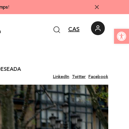
×
mps
!
Abrir 
CAS
n
 DESEADA
LinkedIn
Twitter
Facebook