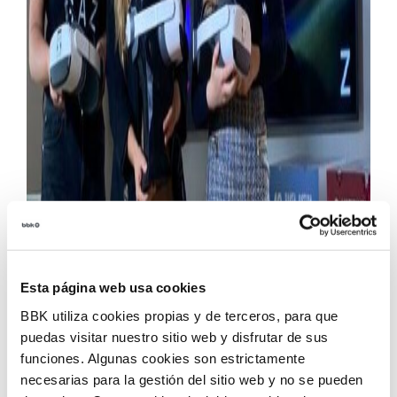
Googaz ha acercado los retos a de la agenda
2030 y los ODS con su quinta edició
n a 566
Esta página web usa cookies
j
óvenes de Bizkaia
. Googaz, iniciativa impulsada
BBK utiliza cookies propias y de terceros, para que
por BBK Kuna, Diputación Foral de Bizkaia,
puedas visitar nuestro sitio web y disfrutar de sus
Virtualware y Stay Bigel, es “un movimiento creado
funciones. Algunas cookies son estrictamente
necesarias para la gestión del sitio web y no se pueden
por milennials inconformistas que busca
motivar a