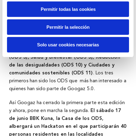
participar en esta experiencia, se siente m
á
s
Permitir todas las cookies
cerca de los ODS y m
á
s implicados con las
realidades que han podido experimentar de la
Permitir la selección
mano de Googaz.
En esta edición se ha puesto el foco en cinco ODS:
Solo usar cookies necesarias
Fin de la pobreza (ODS 1), Igualdad de g
é
neros
(ODS 5), Salud y bienestar (ODS 3), Reducción
de las desigualdades (ODS 10) y Ciudades y
comunidades sostenibles (ODS 11)
. Los tres
primeros han sido los ODS que más han interesado a
quienes han sido parte de Googaz 5.0.
Así Googaz ha cerrado la primera parte esta edición
y ahora, pone en marcha la segunda.
El s
á
bado 17
de junio BBK Kuna, la Casa de los ODS,
albergar
á
un Hackaton en el que participarán 40
personas residentes en las localidades