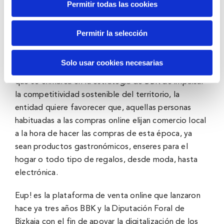
Permitir todas las cookies
establecimiento o ser multitienda y los gastos de
envíos son gratuitos.
Permitir la selección
Eup!, el gran Centro Comercial digital de Bizkaia, es
un caso de éxito a la hora de hacer compatibles
Solo usar cookies necesarias
comercio local y digitalización. Con esta iniciativa,
que se enmarca en la estrategia de BBK de impulsar
la competitividad sostenible del territorio, la
entidad quiere favorecer que, aquellas personas
habituadas a las compras online elijan comercio local
a la hora de hacer las compras de esta época, ya
sean productos gastronómicos, enseres para el
hogar o todo tipo de regalos, desde moda, hasta
electrónica.
Eup! es la plataforma de venta online que lanzaron
hace ya tres años BBK y la Diputación Foral de
Bizkaia con el fin de apoyar la digitalización de los