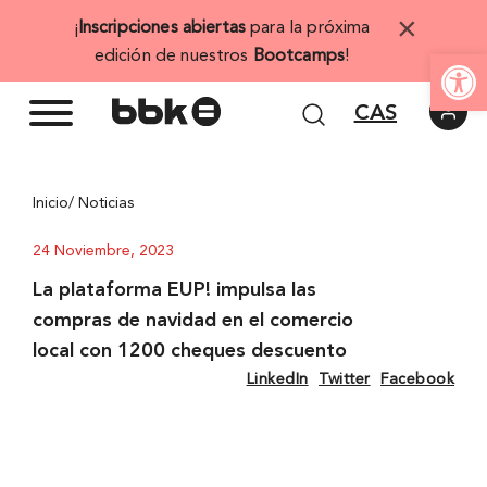
Saltar
×
¡
Inscripciones abiertas
para la próxima
al
Abrir 
edición de nuestros
Bootcamps
!
contenido
CAS
Inicio
/ Noticias
24 Noviembre, 2023
La plataforma EUP! impulsa las
compras de navidad en el comercio
local con 1200 cheques descuento
LinkedIn
Twitter
Facebook