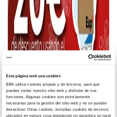
Esta página web usa cookies
BBK utiliza cookies propias y de terceros, para que
puedas visitar nuestro sitio web y disfrutar de sus
Gabonetako kanpaina hurbiltzen ari da, eta, horrekin
funciones. Algunas cookies son estrictamente
batera, urteko denboraldi garrantzitsuenetako bat
necesarias para la gestión del sitio web y no se pueden
tokiko merkataritzarentzat. BBK-k eta Bizkaiko Foru
desactivar. Otras cookies, incluidas cookies de terceros
Aldundiak beste behin ere lagundu egin gura dute,
ubicados en países cuya legislación no garantiza un nivel