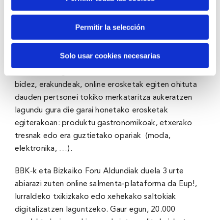
Eup!, Bizkaiko merkataritza-gune digital handia,
Permitir la selección
arrakasta-kasua da tokiko merkataritza eta
digitalizazioa bateragarri egiteko orduan. BBK-k
Solo usar cookies necesarias
lurraldearen lehiakortasun jasangarria bultzatzeko
duen estrategiaren barruan kokaturiko ekimen honen
bidez, erakundeak, online erosketak egiten ohituta
dauden pertsonei tokiko merkataritza aukeratzen
lagundu gura die garai honetako erosketak
egiterakoan: produktu gastronomikoak, etxerako
tresnak edo era guztietako opariak (moda,
elektronika, …).
BBK-k eta Bizkaiko Foru Aldundiak duela 3 urte
abiarazi zuten online salmenta-plataforma da Eup!,
lurraldeko txikizkako edo xehekako saltokiak
digitalizatzen laguntzeko. Gaur egun, 20.000