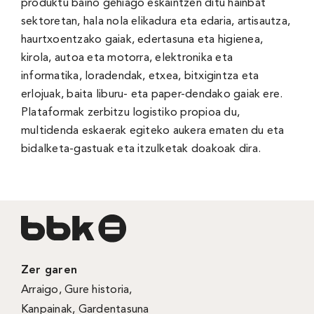
produktu baino gehiago eskaintzen ditu hainbat
sektoretan, hala nola elikadura eta edaria, artisautza,
haurtxoentzako gaiak, edertasuna eta higienea,
kirola, autoa eta motorra, elektronika eta
informatika, loradendak, etxea, bitxigintza eta
erlojuak, baita liburu- eta paper-dendako gaiak ere.
Plataformak zerbitzu logistiko propioa du,
multidenda eskaerak egiteko aukera ematen du eta
bidalketa-gastuak eta itzulketak doakoak dira.
Zer garen
Arraigo
,
Gure historia
,
Kanpainak
, Gardentasuna