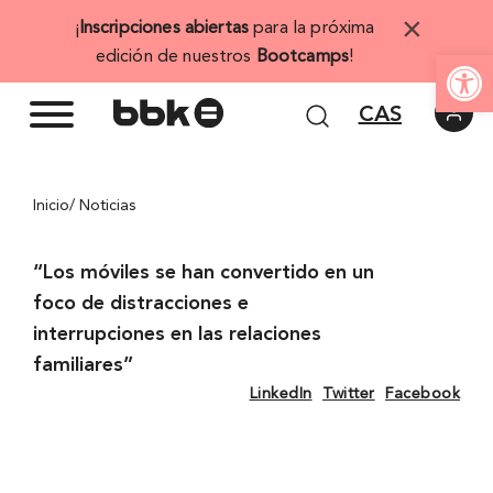
Saltar
×
¡
Inscripciones abiertas
para la próxima
al
Abrir 
edición de nuestros
Bootcamps
!
contenido
CAS
Inicio
/ Noticias
“Los móviles se han convertido en un
foco de distracciones e
interrupciones en las relaciones
familiares”
LinkedIn
Twitter
Facebook