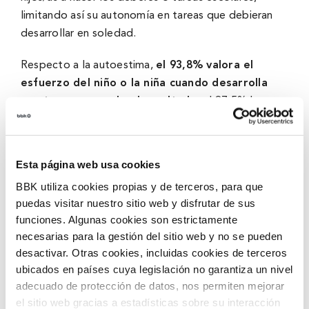
limitando así su autonomía en tareas que debieran
desarrollar en soledad.
Respecto a la autoestima,
el 93,8% valora el
esfuerzo del niño o la niña cuando desarrolla
una tarea y no solo el resultado
, el 87,5% le
señala a su hijo o hija las cosas que hace bien y
también en las que puede mejorar y el 87,1% le dice
las cualidades que realmente ven en ellos y ellas.
Esta página web usa cookies
BBK utiliza cookies propias y de terceros, para que
Los móviles, un foco de distracción
puedas visitar nuestro sitio web y disfrutar de sus
funciones. Algunas cookies son estrictamente
Las tecnologías también tienen sus efectos en el día
necesarias para la gestión del sitio web y no se pueden
a día de las familias. Los
móviles se han
desactivar. Otras cookies, incluidas cookies de terceros
convertido en un foco
de distracciones e
ubicados en países cuya legislación no garantiza un nivel
interrupciones
en las relaciones familiares
. Ocho
adecuado de protección de datos, nos permiten mejorar
de cada diez padres y madres reconocen estar
el sitio web gracias a estadísticas sobre su interacción
pendiente de este dispositivo cuando se está