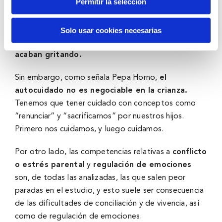
Permitir la selección
apenas cuentan con espacios para sí mismas
distintos a la crianza
para hacer lo que les gusta;
además, a la hora de discutir con sus hijos e hijas
Solo usar cookies necesarias
suelen perder la calma más rápidamente y
acaban gritando.
Sin embargo, como señala Pepa Horno,
el
autocuidado no es negociable en la crianza.
Tenemos que tener cuidado con conceptos como
“renunciar” y “sacrificarnos” por nuestros hijos.
Primero nos cuidamos, y luego cuidamos.
Por otro lado, las competencias relativas a
conflicto
o estrés parental
y
regulación de emociones
son, de todas las analizadas, las que salen peor
paradas en el estudio, y esto suele ser consecuencia
de las dificultades de conciliación y de vivencia, así
como de regulación de emociones.