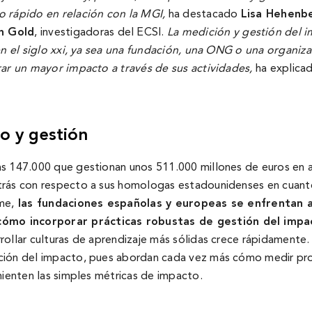
o rápido en relación con la MGI
,
ha destacado
Lisa Hehenbe
h Gold
, investigadoras del ECSI.
La medición y gestión del 
 en el siglo xxi, ya sea una fundación, una ONG o una organiz
rar un mayor impacto a través de sus actividades,
ha explica
o y gestión
as 147.000 que gestionan unos 511.000 millones de euros en a
trás con respecto a sus homologas estadounidenses en cuanto 
me,
las fundaciones españolas y europeas se enfrentan 
 cómo incorporar prácticas robustas de gestión del imp
rollar culturas de aprendizaje más sólidas crece rápidamente
dición del impacto, pues abordan cada vez más cómo medir p
mienten las simples métricas de impacto.