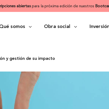
cripciones abiertas
para la próxima edición de nuestros
Bootca
Qué somos
Obra social
Inversió
ión y gestión de su impacto