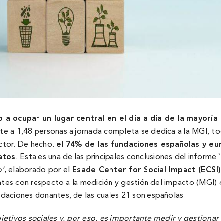
 ocupar un lugar central en el dí­a a dí­a de la mayorí­a
e a 1,48 personas a jornada completa se dedica a la MGI, t
ctor. De hecho,
el
74% de las fundaciones españolas y e
atos
. Esta es una de las principales conclusiones del informe `
o’
, elaborado por el
Esade Center for Social Impact (ECSI)
antes con respecto a la medición y gestión del impacto (MGI) 
daciones donantes, de las cuales 21 son españolas.
etivos sociales y, por eso, es importante medir y gestionar 