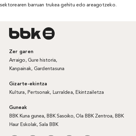
sektorearen barruan trukea gehitu edo areagotzeko.
Zer garen
Arraigo
,
Gure historia
,
Kanpainak
, Gardentasuna
Gizarte-ekintza
Kultura
,
Pertsonak
,
Lurraldea
,
Ekintzailetza
Guneak
BBK Kuna gunea
,
BBK Sasoiko
,
Ola BBK Zentroa
,
BBK
Haur Eskolak
,
Sala BBK