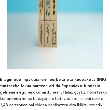
Eragin edo inpaktuaren neurketa eta kudeaketa (INK)
funtsezko lekua hartzen ari da Espainiako fundazio
gehienen eguneroko jardunean.
Halaz guztiz, hobetzeko
konpromiso irmoa badago ere batez beste, lanaldi osoko
1,48 pertsonen baliokidea dedikatzen dira INKra, oraindik